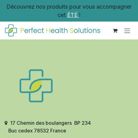
Se rendre au contenu
Découvrez nos produits pour vous accompagner
cet
ÉTÉ
!
17 Chemin des boulangers BP 234
Buc cedex 78532 France