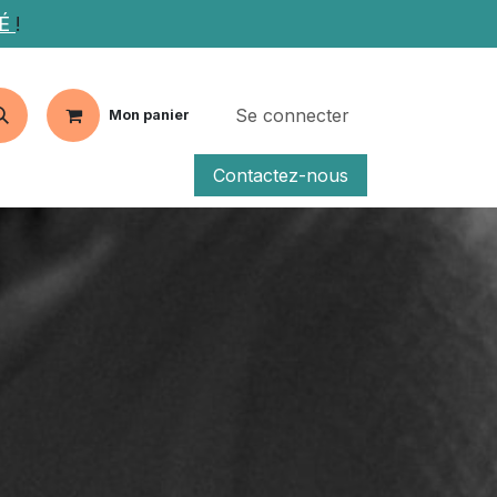
TÉ
!
Se connecter
Mon panier
Contactez-nous
fs
Articles