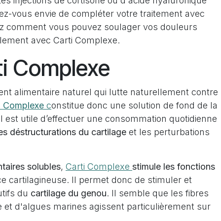
es injections de cortisone ou d'acide hyaluronique
vez-vous envie de compléter votre traitement avec
ez comment vous pouvez soulager vos douleurs
llement avec Carti Complexe.
ti Complexe
t alimentaire naturel qui lutte naturellement contre
ti Complexe
c
onstitue donc une solution de fond de la
il est utile d’effectuer une consommation quotidienne
es déstructurations du cartilage
et les perturbations
ntaires solubles
,
Carti Complexe
stimule les fonctions
ce cartilagineuse. Il permet donc de stimuler et
utifs du
cartilage du genou
. Il semble que les fibres
 et d'algues marines agissent particulièrement sur