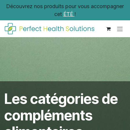
Se rendre au contenu
Découvrez nos produits pour vous accompagner
cet
ÉTÉ
!
Les catégories de
compléments