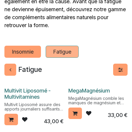
également en être la cause. Avant que la fatigue
ne devienne épuisement, découvrez notre gamme
de compléments alimentaires naturels pour
retrouver la forme.
Insomnie
Fatigue
Fatigue
Pack Promo %
Multivit Liposomé -
MegaMagnésium
Multivitamines
MegaMagnésium comble les
manques de magnésium et
Multivit Liposomé assure des
contribue au fonctionnement
apports journaliers suffisants
normal du système nerveux. Il
afin de contribuer à éviter les
33,00
€
aide à réduire la fatigue, les
éventuels manques. Ce
états de stress et de
43,00
€
complexe soutient l’ensemble
nervosité.
du métabolisme et concourt à
retrouver rapidement