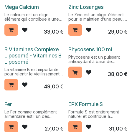
fonctionnement et taux
Pack Promo %
Pack Promo %
Mega Calcium
Zinc Losanges
d’énergie optimum.
Le calcium est un oligo-
Le Zinc est un oligo-élément
élément qui contribue à une
pour le maintien d’une peau,
coagulation sanguine normale
d’une ossature, de cheveux
et comble les carences en
et d’ongles normaux en toute
33,00
€
29,00
€
calcium.
circonstance.
Pack Promo %
B Vitamines Complexe
​​Phycosens 100 ml
Liposomé - Vitamines B
Phycosens est un puissant
Liposomé
antioxydant à base de
phycocyanine, extraite de la
La vitamine B est importante
spiruline. Elle est également
38,00
€
pour ralentir le vieillissement
détoxifiante, régulatrice du
des cellules (par la vitamine
taux de cholestérol et
B2 - riboflavine - contribuant
contribue au maintien de la
49,00
€
à la protection des cellules
vitalité.
contre le stress oxydatif).
La vitamine B constitue
également un élément
Fer
EPX Formule S
essentiel de l'organisme, en
particulier par la vitamine B12,
Le Fer comme complément
Formule S est entièrement
composant des globules
alimentaire est l'un des
naturel et contribue à
rouges et qui, dans
meilleurs moyens de
procurer des nuits paisibles et
l'alimentation, n'est disponible
combattre la fatigue générale
à obtenir un sommeil
que par les produits d'origine
27,00
€
31,00
€
due à des carences en fer.
récupérateur. Cette formule
animale.