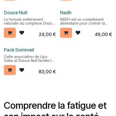
combine mélatonine,
Les végétariens ont tout
valériane et L-théanine, 3
intérêt à supplémenter leur
principes actifs qui ont
alimentation par la prise de
Pack Promo %
Pack Promo %
Douce Nuit
Nadh
démontré leur intérêt pour
vitamine B12. La présence du
faciliter l’endormissement et le
zinc et le sélénium contribue
La formule entièrement
NADH est un complément
sommeil de manière naturelle.
au fonctionnement normal du
naturelle du complexe Douce
alimentaire pour contrer la
système immunitaire.
Nuit aide à faciliter
fatigue et stimuler les
l'endormissement pour des
performances intellectuelles
24,00
€
49,00
€
nuits paisibles. Cette formule
et physiques. La NADH est
combine mélatonine,
une coenzyme qui aide à
valériane et L-théanine, 3
faire le plein d’énergie et
principes actifs qui ont
revitaliser tout l’organisme.
Pack Sommeil
démontré leur intérêt pour
faciliter l’endormissement et le
Cette association de Lipo
sommeil de manière naturelle.
Gaba et Douce Nuit facilite la
détente et l'endormissement
et aide retrouver un sommeil
83,00
€
de qualité. Ces compléments
permettront de contribuer
naturellement un sommeil sain.
Lipo Gaba favorise la détente
et le calme tandis que l'action
des plantes du Douce Nuit
aide à réguler l'horloge
biologique et à trouver
Comprendre la fatigue et
rapidement le sommeil.