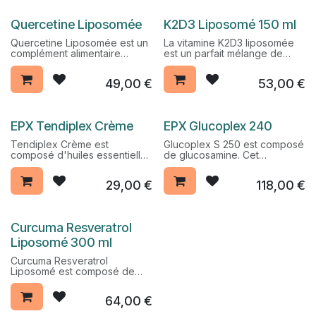
pour préserver le cartilage.
Pack Promo %
Pack Promo %
Quercetine Liposomée
K2D3 Liposomé 150 ml
Quercetine Liposomée est un
La vitamine K2D3 liposomée
complément alimentaire
est un parfait mélange de
naturel avec des propriétés
vitamine K qui garantit la
antibactériennes,
solidité osseuse. Et la vitamine
49,00
€
53,00
€
antioxydantes,
D couvre un spectre
antihistaminiques et anti-
thérapeutique large.
inflammatoires.
Une supplémentation en
Il facilite la réduction de
vitamine D3 permettrait de
EPX Tendiplex Crème
EPX Glucoplex 240
réactions inflammatoires ou
réduire le risque de
allergiques dans l'organisme
contracter la Covid-19.
Tendiplex Crème est
Glucoplex S 250 est composé
et contribue également à
composé d'huiles essentielles
de glucosamine. Cet
favoriser la circulation.
et végétales qui apaisent
ingrédient constitue un
rapidement et naturellement
traitement naturel puissant
29,00
€
118,00
€
les inflammations des
contre les dégénérescences
articulations.
et troubles articulaires.
Pack Promo %
Curcuma Resveratrol
Liposomé 300 ml
Curcuma Resveratrol
Liposomé est composé de
resveratrol qui réduit le risque
cardio-vasculaire en raison
64,00
€
de son action anticholestérol
et fluidifiante. Il exerce