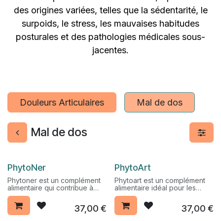
des origines variées, telles que la sédentarité, le
surpoids, le stress, les mauvaises habitudes
posturales et des pathologies médicales sous-
jacentes.
Douleurs Articulaires
Mal de dos
Mal de dos
Pack Promo %
Pack Promo %
​PhytoNer
​PhytoArt
Phytoner est un complément
Phytoart est un complément
alimentaire qui contribue à
alimentaire idéal pour les
une souplesse générale et
douleurs musculaires et
aide à atténuer les douleurs
articulaires. Il maintient la
37,00
€
37,00
€
du tour de rein.
souplesse et lubrifie les
articulations en profondeur