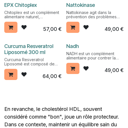
Pack Promo %
EPX Chitoplex
Nattokinase
Chitoplex est un complément
Nattokinase agit dans la
alimentaire naturel,
prévention des problèmes
régénérateur cellulaire qui
cardiaques.
améliore la densité osseuse. Il
Véritable lustrant des artères,
57,00
€
49,00
€
est un excellent transporteur
Nattokinase réduit les caillots
de calcium et minéraux.
existants d’une part, prévient
la formation de nouveaux
caillots d’autre part, et
Pack Promo %
Pack Promo %
Curcuma Resveratrol
Nadh
possède des atouts anti-
athérosclérose.
Liposomé 300 ml
NADH est un complément
alimentaire pour contrer la
Curcuma Resveratrol
fatigue et stimuler les
Liposomé est composé de
performances intellectuelles
resveratrol qui réduit le risque
49,00
€
et physiques. La NADH est
cardio-vasculaire en raison
une coenzyme qui aide à
64,00
€
de son action anticholestérol
faire le plein d’énergie et
et fluidifiante. Il exerce
revitaliser tout l’organisme.
également une action
antioxydante.
En revanche, le cholestérol HDL, souvent
considéré comme "bon", joue un rôle protecteur.
Dans ce contexte, maintenir un équilibre sain du