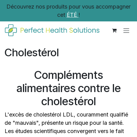
Se rendre au contenu
Découvrez nos produits pour vous accompagner
cet
ÉTÉ
!
Cholestérol
Compléments
alimentaires contre le
cholestérol
L'excès de cholestérol LDL, couramment qualifié
de "mauvais", présente un risque pour la santé.
Les études scientifiques convergent vers le fait