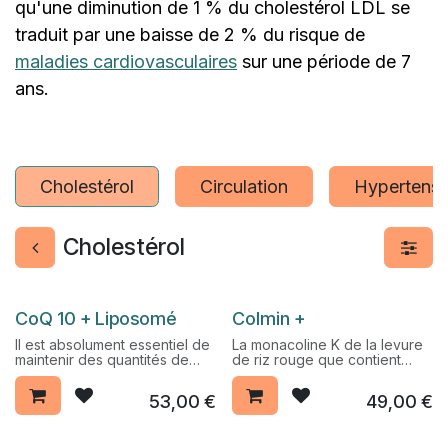
qu'une diminution de 1 % du cholestérol LDL se
traduit par une baisse de 2 % du risque de
maladies cardiovasculaires
sur une période de 7
ans.
Cholestérol
Circulation
Hypertensi
Cholestérol
Pack Promo %
Pack Promo %
CoQ 10 + Liposomé
Colmin +
Il est absolument essentiel de
La monacoline K de la levure
maintenir des quantités de
de riz rouge que contient
coenzyme Q10 suffisantes
Colmin + participe au maintien
dans l’organisme afin de
d’une cholestérolémie
53,00
€
49,00
€
bénéficier d’une prévention
normale.
et pour garder une santé
optimale le plus longtemps