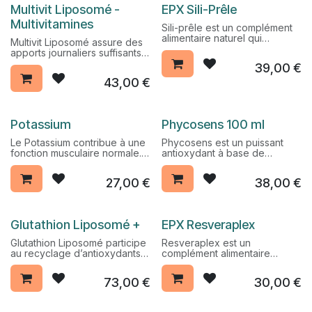
possible.
Pack Promo %
Multivit Liposomé -
EPX Sili-Prêle
Multivitamines
Sili-prêle est un complément
alimentaire naturel qui
Multivit Liposomé assure des
prévient la dégénérescence
apports journaliers suffisants
articulaires et la cassure des
afin de contribuer à éviter les
39,00
€
ongles.
éventuels manques. Ce
43,00
€
complexe soutient l’ensemble
du métabolisme et concourt à
retrouver rapidement
fonctionnement et taux
Potassium
​​Phycosens 100 ml
d’énergie optimum.
Le Potassium contribue à une
Phycosens est un puissant
fonction musculaire normale.
antioxydant à base de
Associé au Magnésium, il est
phycocyanine, extraite de la
aussi un régulateur cardiaque.
spiruline. Elle est également
27,00
€
38,00
€
détoxifiante, régulatrice du
taux de cholestérol et
contribue au maintien de la
vitalité.
Pack Promo %
Glutathion Liposomé +
EPX Resveraplex
Glutathion Liposomé participe
Resveraplex est un
au recyclage d’antioxydants
complément alimentaire
comme les vitamines C et E.
naturel à base de vigne
Composé de glutathion, il
rouge et de liseron japonais. Il
73,00
€
30,00
€
participe aussi à l’élimination
est le meilleur protecteur
des métaux lourds de
cardio-vasculaire.
l'organisme.