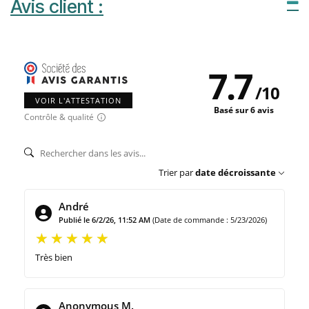
Avis client :
7.7
/
10
VOIR L'ATTESTATION
Basé sur 6 avis
Contrôle & qualité
Trier par
date décroissante
André
Publié le 6/2/26, 11:52 AM
(Date de commande : 5/23/2026)
Très bien
Anonymous M.