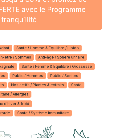
OFFERTE avec le Programme
tranquillité
xydant
Sante / Homme & Equilibre / Libido
en-etre / Sommeil
Anti-âge / Sphère urinaire
vaginale
Sante / Femme & Equilibre / Grossesse
mes
Public / Hommes
Public / Seniors
nts
Nos actifs / Plantes & extraits
Sante
aire / Allergies
x d'hiver & froid
yroïde
Sante / Système Immunitaire