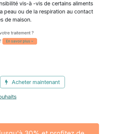
ibilité vis-à -vis de certains aliments
(121 avis)
a peau ou de la respiration au contact
es de maison.
votre traitement ?
 !
En savoir plus
Acheter maintenant
ouhaits
usqu'à 30% et profitez de