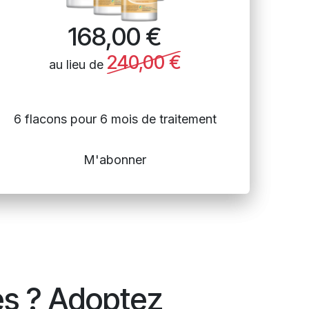
168,00
€
240,00
€
au lieu de
6 flacons pour 6 mois de traitement
M'abonner
es ? Adoptez