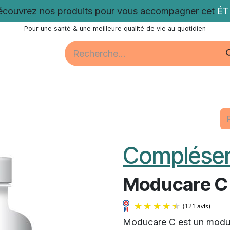
couvrez nos produits pour vous accompagner cet
É
Pour une santé & une meilleure qualité de vie au quotidien
Santé
Bien-être
Vitalité
Promotions
Nos acti
Complése
Moducare C
Moducare C est un modulat