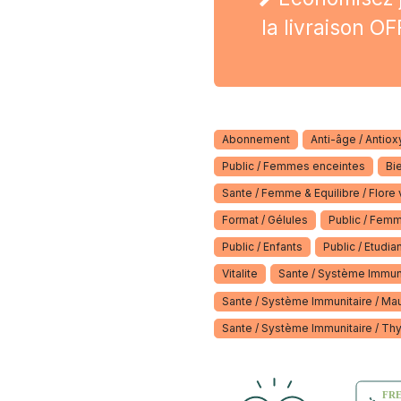
la livraison 
Abonnement
Anti-âge / Antio
Public / Femmes enceintes
Bi
Sante / Femme & Equilibre / Flore 
Format / Gélules
Public / Fem
Public / Enfants
Public / Etudia
Vitalite
Sante / Système Immunit
Sante / Système Immunitaire / Mau
Sante / Système Immunitaire / Th