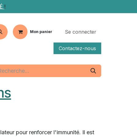
TÉ
!
Se connecter
Mon panier
Contactez-nous
fs
Articles
ns
eur pour renforcer l'immunité. Il est