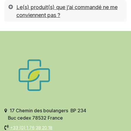
Le(s) produit(s) que j’ai commandé ne me
conviennent pas ?
17 Chemin des boulangers BP 234
Buc cedex 78532 France
+33 (0)
1 76 38 20 18