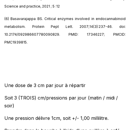
Science and practice, 2021 ; 5 :12
(6) Basavarajappa BS. Critical enzymes involved in endocannabinoid
metabolism. Protein Pept Lett. 2007;14(3):237-46. doi:
10.2174/092986607780090829. PMID: 17346227; PMCID:
PMC1939815.
Une dose de 3 cm par jour à répartir
Soit 3 (TROIS) cm/pressions par jour (matin / midi /
soir)
Une pression délivre 1cm, soit +/- 1,00 millilitre.