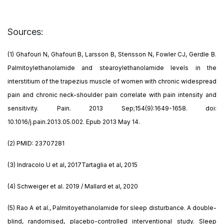
Sources:
(1) Ghafouri N, Ghafouri B, Larsson B, Stensson N, Fowler CJ, Gerdle B.
Palmitoylethanolamide and stearoylethanolamide levels in the
interstitium of the trapezius muscle of women with chronic widespread
pain and chronic neck-shoulder pain correlate with pain intensity and
sensitivity. Pain. 2013 Sep;154(9):1649-1658. doi:
10.1016/j.pain.2013.05.002. Epub 2013 May 14.
(2) PMID: 23707281
(3) Indracolo U et al, 2017Tartaglia et al, 2015
(4) Schweiger et al. 2019 / Mallard et al, 2020
(5) Rao A et al., Palmitoyethanolamide for sleep disturbance. A double-
blind, randomised, placebo-controlled interventional study. Sleep