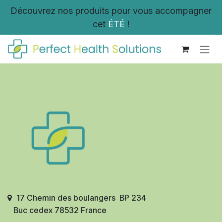
Se rendre au contenu
Découvrez nos produits pour vous accompagner
cet
ÉTÉ
!
17 Chemin des boulangers BP 234
Buc cedex 78532 France