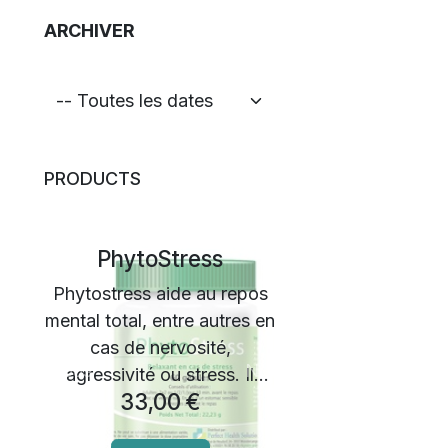
ARCHIVER
PRODUCTS
​PhytoStress
Phytostress aide au repos
mental total, entre autres en
cas de nervosité,
Previous
Next
agressivité ou stress. Il
33,00
€
contient des huiles
essentielles sédatives pour