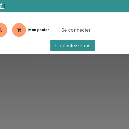
TÉ
!
Se connecter
Mon panier
Contactez-nous
fs
Articles