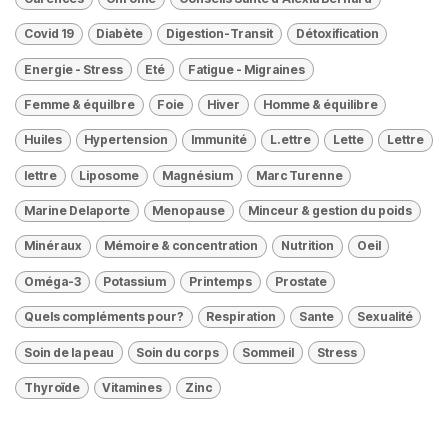
Covid 19
Diabète
Digestion-Transit
Détoxification
Energie - Stress
Eté
Fatigue - Migraines
Femme & équilbre
Foie
Hiver
Homme & équilibre
Huiles
Hypertension
Immunité
L.ettre
Lette
Lettre
lettre
Liposome
Magnésium
Marc Turenne
Marine Delaporte
Menopause
Minceur & gestion du poids
Minéraux
Mémoire & concentration
Nutrition
Oeil
Oméga-3
Potassium
Printemps
Prostate
Quels compléments pour?
Respiration
Sante
Sexualité
Soin de la peau
Soin du corps
Sommeil
Stress
Thyroïde
Vitamines
Zinc