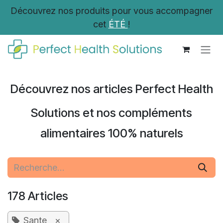
Se rendre au contenu
Découvrez nos produits pour vous accompagner
cet
ÉTÉ
!
Découvrez nos articles Perfect Health
Solutions et nos compléments
alimentaires 100% naturels
178 Articles
Sante
×