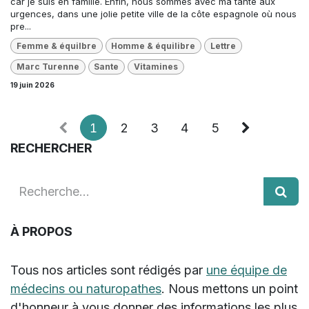
car je suis en famille. Enfin, nous sommes avec ma tante aux
urgences, dans une jolie petite ville de la côte espagnole où nous
pre...
Femme & équilbre
Homme & équilibre
Lettre
Marc Turenne
Sante
Vitamines
19 juin 2026
1
2
3
4
5
RECHERCHER
À PROPOS
Tous nos articles sont rédigés par
une équipe de
médecins ou naturopathes
. Nous mettons un point
d'honneur à vous donner des informations les plus