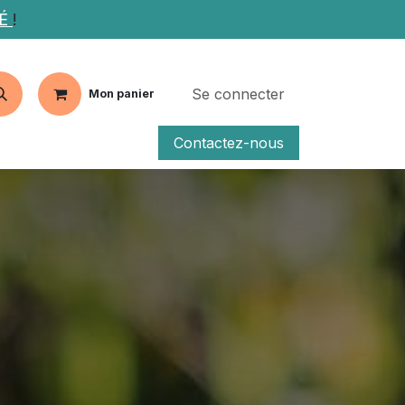
TÉ
!
Se connecter
Mon panier
Contactez-nous
fs
Articles