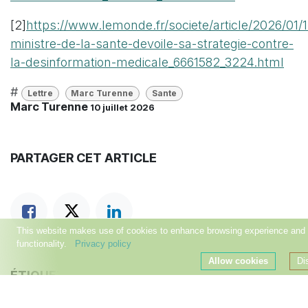
[2]
https://www.lemonde.fr/societe/article/2026/01/1
ministre-de-la-sante-devoile-sa-strategie-contre-
la-desinformation-medicale_6661582_3224.html
#
Lettre
Marc Turenne
Sante
Marc Turenne
10 juillet 2026
PARTAGER CET ARTICLE
This website makes use of cookies to enhance browsing experience and p
functionality.
Privacy policy
Allow cookies
Di
ÉTIQUETTES