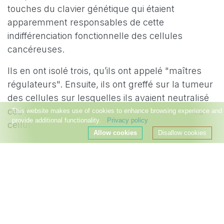
touches du clavier génétique qui étaient
apparemment responsables de cette
indifférenciation fonctionnelle des cellules
cancéreuses.
Ils en ont isolé trois, qu’ils ont appelé "maîtres
régulateurs". Ensuite, ils ont greffé sur la tumeur
des cellules sur lesquelles ils avaient neutralisé
ces trois touches, et de façon surprenante, les
This website makes use of cookies to enhance browsing experience and
provide additional functionality.
Privacy policy
cellules se sont respécialisées !
Allow cookies
Disallow cookies
Elles n’étaient plus cancéreuses, c’étaient des
cellules normales !
En d’autres temps, on eut
appelé cela un miracle…
Cependant, si la méthode a fonctionné à la fois
sur des souris et en laboratoire,
in vivo
et
in vitro
,
elle a encore bien des limites.