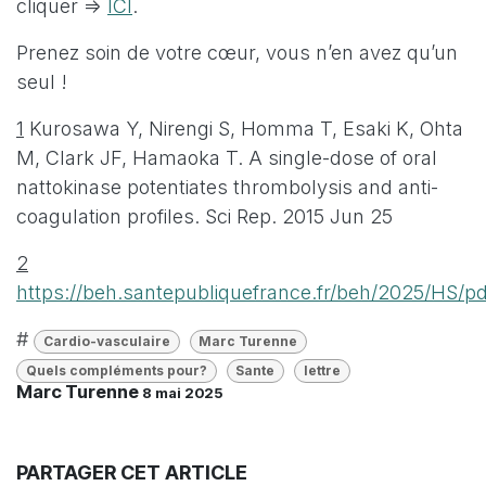
cliquer =>
ICI
.
Prenez soin de votre cœur, vous n’en avez qu’un
seul !
1
Kurosawa Y, Nirengi S, Homma T, Esaki K, Ohta
M, Clark JF, Hamaoka T. A single-dose of oral
nattokinase potentiates thrombolysis and anti-
coagulation profiles. Sci Rep. 2015 Jun 25
2
https://beh.santepubliquefrance.fr/beh/2025/HS/p
#
Cardio-vasculaire
Marc Turenne
Quels compléments pour?
Sante
lettre
Marc Turenne
8 mai 2025
PARTAGER CET ARTICLE