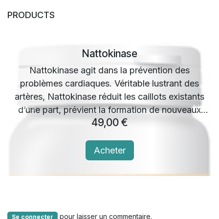
PRODUCTS
Nattokinase
Nattokinase agit dans la prévention des
problèmes cardiaques. Véritable lustrant des
artères, Nattokinase réduit les caillots existants
Previous
Next
d’une part, prévient la formation de nouveaux
49,00
€
caillots d’autre part, et possède des atouts anti-
athérosclérose.
Acheter
pour laisser un commentaire.
Se connecter