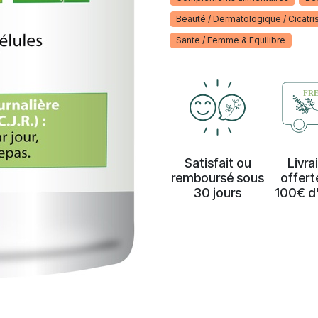
Beauté / Dermatologique / Cicatri
Sante / Femme & Equilibre
Satisfait ou
Livra
remboursé sous
offert
30 jours
100€ d