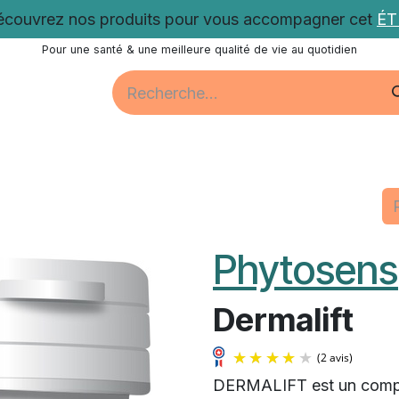
couvrez nos produits pour vous accompagner cet
É
Pour une santé & une meilleure qualité de vie au quotidien
Santé
Bien-être
Vitalité
Promotions
Nos acti
Phytosens
Dermalift
DERMALIFT est un complém