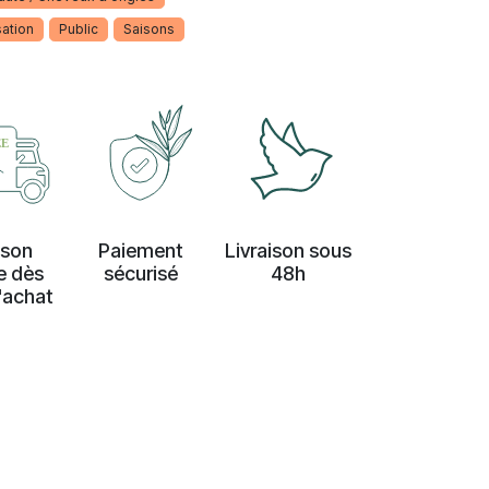
sation
Public
Saisons
ison
Paiement
Livraison sous
e dès
sécurisé
48h
'achat