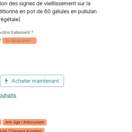
tion des signes de vieillissement sur la
(2 avis)
itionné en pot de 60 gélules en pullulan
végétale)
votre traitement ?
 !
En savoir plus
Acheter maintenant
ouhaits
Anti-âge / Antioxydant
auté / Cheveux & ongles