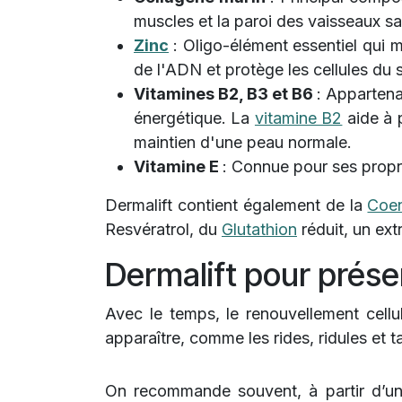
muscles et la paroi des vaisseaux s
Zinc
: Oligo-élément essentiel qui 
de l'ADN et protège les cellules du s
Vitamines B2, B3 et B6
: Apparten
énergétique. La
vitamine B2
aide à p
maintien d'une peau normale.
Vitamine E
: Connue pour ses propr
Dermalift contient également de la
Coe
Resvératrol, du
Glutathion
réduit, un ext
Dermalift pour préser
Avec le temps, le renouvellement cellul
apparaître, comme les rides, ridules et t
On recommande souvent, à partir d’un 