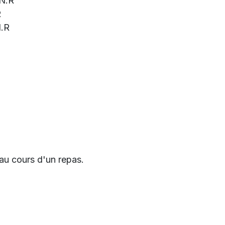
.N.R
R
N.R
 au cours d'un repas.