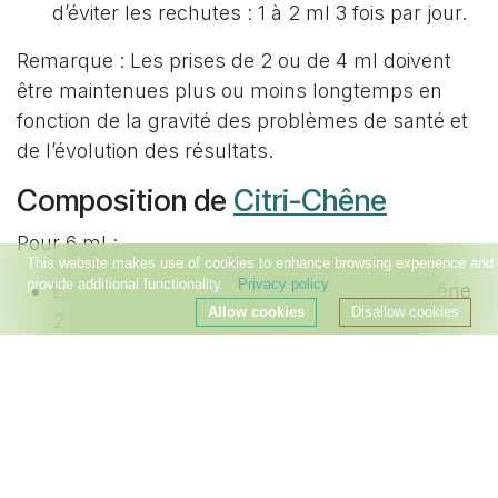
d’éviter les rechutes : 1 à 2 ml 3 fois par jour.
Remarque : Les prises de 2 ou de 4 ml doivent
être maintenues plus ou moins longtemps en
fonction de la gravité des problèmes de santé et
de l’évolution des résultats.
Composition de
Citri-Chêne
Pour 6 ml :
This website makes use of cookies to enhance browsing experience and
provide additional functionality.
Privacy policy
Extraits aqueux condensés de bois de chêne
Allow cookies
Disallow cookies
2,82 ml.
Extraits hydro-glycériné de pépins de
pamplemousse 2,988 ml.
Vitamine C : 12,00 mg soit 15 % de la V.N.R.
Acide acétique.