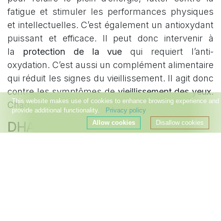
fatigue et stimuler les performances physiques
et intellectuelles. C’est également un antioxydant
puissant et efficace. Il peut donc intervenir à
la
protection de la vue
qui requiert l’anti-
oxydation. C’est aussi un complément alimentaire
qui réduit les signes du vieillissement. Il agit donc
contre les symptômes de
vieillissement des yeux
.
This website makes use of cookies to enhance browsing experience and
Chaque flacon contient 60 gélules.
provide additional functionality.
Privacy policy
Allow cookies
Disallow cookies
DHA + Liposomé
Le
DHA + Liposomé
est un acide gras de type
oméga-3. Ce complément alimentaire a plusieurs
rôles dans l’organisme mais il est surtout connu
pour être un parfait allié permettant de prévenir
les dégénérescences diverses surtout celles qui
sont liées à l’âge. Il soutient aussi
la vision et la