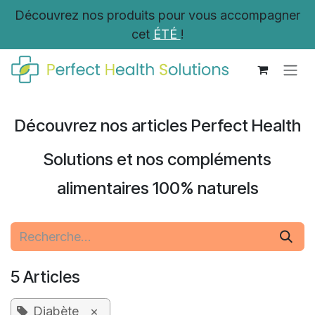
Se rendre au contenu
Découvrez nos produits pour vous accompagner
cet
ÉTÉ
!
Découvrez nos articles Perfect Health
Solutions et nos compléments
alimentaires 100% naturels
5 Articles
Diabète
×