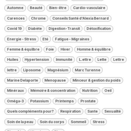
Automne
Beauté
Bien-être
Cardio-vasculaire
Carences
Chrome
Conseils Santé d'Alexia Bernard
Covid 19
Diabète
Digestion-Transit
Détoxification
Energie - Stress
Eté
Fatigue - Migraines
Femme & équilbre
Foie
Hiver
Homme & équilibre
Huiles
Hypertension
Immunité
L.ettre
Lette
Lettre
lettre
Liposome
Magnésium
Marc Turenne
Marine Delaporte
Menopause
Minceur & gestion du poids
Minéraux
Mémoire & concentration
Nutrition
Oeil
Oméga-3
Potassium
Printemps
Prostate
Quels compléments pour?
Respiration
Sante
Sexualité
Soin de la peau
Soin du corps
Sommeil
Stress