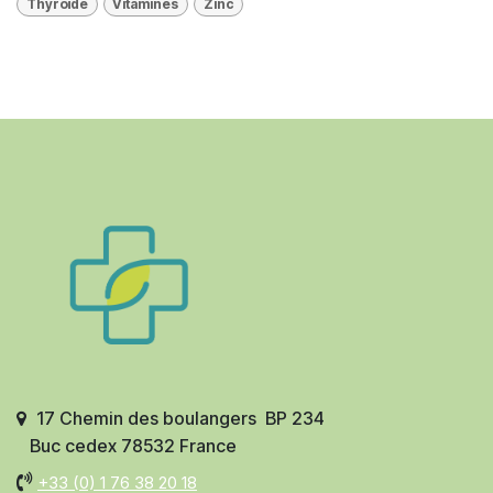
Thyroïde
Vitamines
Zinc
17 Chemin des boulangers BP 234
Buc cedex 78532 France
+33 (0)
1 76 38 20 18