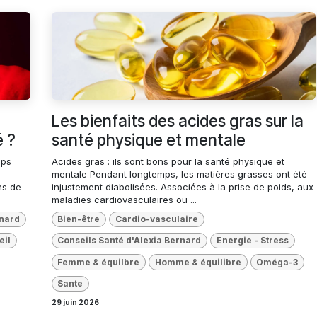
Les bienfaits des acides gras sur la
é ?
santé physique et mentale
mps
Acides gras : ils sont bons pour la santé physique et
mentale Pendant longtemps, les matières grasses ont été
ns de
injustement diabolisées. Associées à la prise de poids, aux
maladies cardiovasculaires ou ...
rnard
Bien-être
Cardio-vasculaire
il
Conseils Santé d'Alexia Bernard
Energie - Stress
Femme & équilbre
Homme & équilibre
Oméga-3
Sante
29 juin 2026