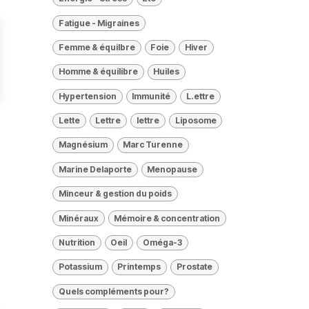
Fatigue - Migraines
Femme & équilbre
Foie
Hiver
Homme & équilibre
Huiles
Hypertension
Immunité
L.ettre
Lette
Lettre
lettre
Liposome
Magnésium
Marc Turenne
Marine Delaporte
Menopause
Minceur & gestion du poids
Minéraux
Mémoire & concentration
Nutrition
Oeil
Oméga-3
Potassium
Printemps
Prostate
Quels compléments pour?