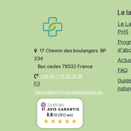
Le l
Le La
PHS
Prog
d'ab
17 Chemin des boulangers BP
234
Actua
Buc cedex 78532 France
FAQ
+33 (0)
1 76 38 20 18
Guide
natur
clients@perfecthealthsolutions.eu
8.8
/10 (3513 avis)
★★★★★