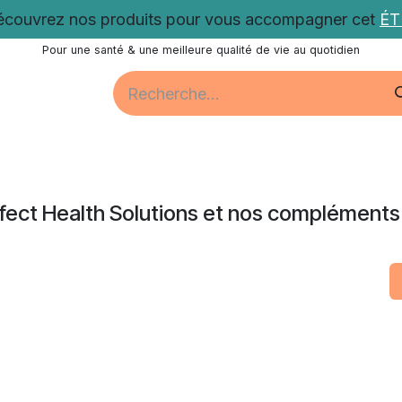
couvrez nos produits pour vous accompagner cet
É
Pour une santé & une meilleure qualité de vie au quotidien
Santé
Bien-être
Vitalité
Promotions
Nos acti
fect Health Solutions et nos compléments