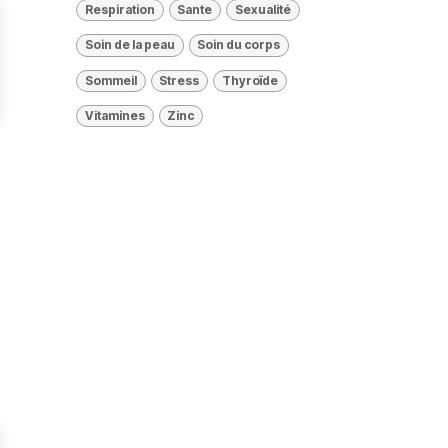
Respiration
Sante
Sexualité
Soin de la peau
Soin du corps
Sommeil
Stress
Thyroïde
Vitamines
Zinc