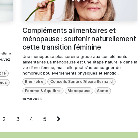
Compléments alimentaires et
ménopause : soutenir naturellement
cette transition féminine
t même
Une ménopause plus sereine grâce aux compléments
pouvez
alimentaires La ménopause est une étape naturelle dans la
vie d’une femme, mais elle peut s’accompagner de
nombreux bouleversements physiques et émotio...
bre
Bien-être
Conseils Santé d'Alexia Bernard
oids
Femme & équilbre
Menopause
Sante
18 mai 2026
2
3
4
5