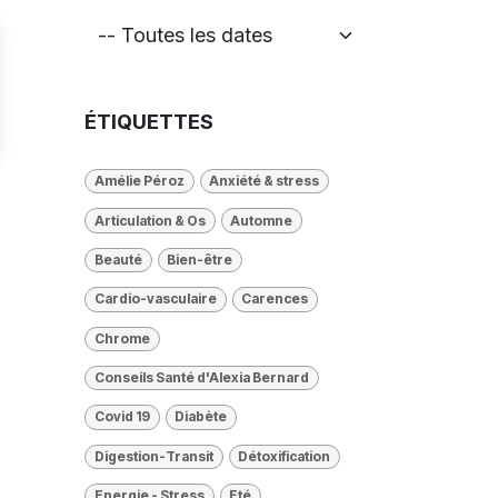
ÉTIQUETTES
Amélie Péroz
Anxiété & stress
Articulation & Os
Automne
Beauté
Bien-être
Cardio-vasculaire
Carences
Chrome
Conseils Santé d'Alexia Bernard
Covid 19
Diabète
Digestion-Transit
Détoxification
Energie - Stress
Eté