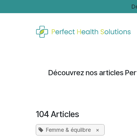
Se rendre au contenu
Dé
Nos produits
Beauté
Anti âge
Découvrez nos articles Per
104 Articles
Femme & équilbre
×