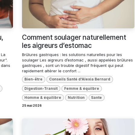
u,
Comment soulager naturellement
les aigreurs d’estomac
 La
Brûlures gastriques : les solutions naturelles pour les
ur".
soulager Les aigreurs d’estomac , aussi appelées brûlures
e dans
gastriques , sont un trouble digestif fréquent qui peut
rapidement altérer le confort ...
Bien-être
Conseils Santé d'Alexia Bernard
Digestion-Transit
Femme & équilbre
Homme & équilibre
Nutrition
Sante
25 mai 2026