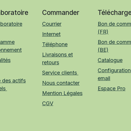
aboratoire
Commander
Télécharge
boratoire
Courrier
Bon de com
(FR)
Internet
ramme
Bon de com
Téléphone
onnement
(BE)
Livraisons et
lités
Catalogue
retours
Configuration
Service clients
email
 des actifs
Nous contacter
els
Espace Pro
Mention Légales
CGV