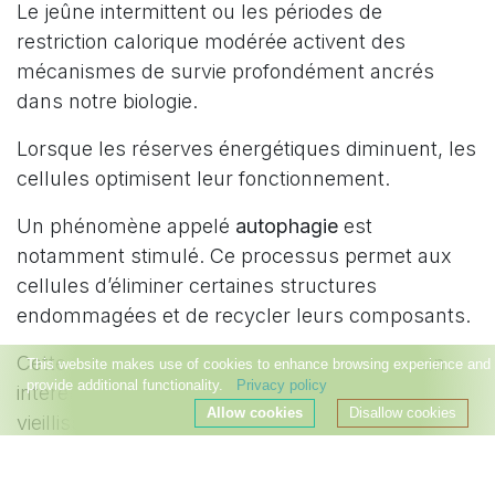
Le jeûne intermittent ou les périodes de
restriction calorique modérée activent des
mécanismes de survie profondément ancrés
dans notre biologie.
Lorsque les réserves énergétiques diminuent, les
cellules optimisent leur fonctionnement.
Un phénomène appelé
autophagie
est
notamment stimulé. Ce processus permet aux
cellules d’éliminer certaines structures
endommagées et de recycler leurs composants.
Cette forme de nettoyage cellulaire suscite un
This website makes use of cookies to enhance browsing experience and
provide additional functionality.
Privacy policy
intérêt croissant dans les recherches sur le
Allow cookies
Disallow cookies
vieillissement en bonne santé.
Les composés végétaux : une