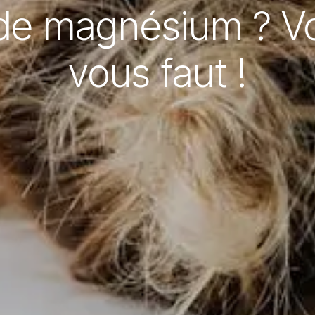
 magnésium ? Voic
vous faut !