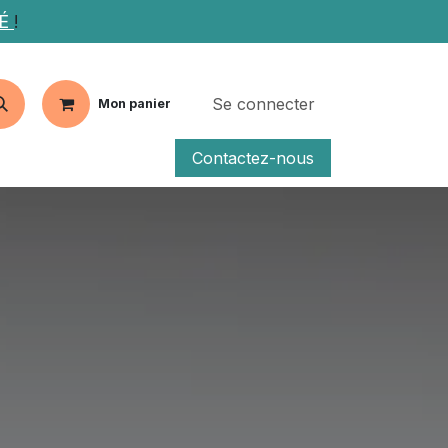
TÉ
!
Se connecter
Mon panier
Contactez-nous
fs
Articles