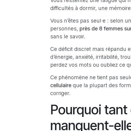
Vous ressentez une fatigue qui n
difficultés à dormir, une mémoir
Vous n’êtes pas seul·e : selon 
personnes,
près de 8 femmes su
sans le savoir.
Ce déficit discret mais répandu e
d’énergie, anxiété, irritabilité,
perdez vos mots ou oubliez ce que
Ce phénomène ne tient pas seuleme
cellulaire
que la plupart des for
corriger.
Pourquoi tant
manquent-ell