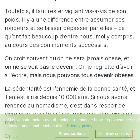
Toutefois, il faut rester vigilant vis-à-vis de son
poids. Il y a une différence entre assumer ses
rondeurs et se laisser dépasser par elles – ce
qu’ont fait beaucoup d’entre nous, moi y compris,
au cours des confinements successifs.
On croit souvent qu’on ne sera jamais obèse, et
on ne se voit pas le devenir
. Or, je regrette d’avoir
à l’écrire,
mais nous pouvons tous devenir obèses.
La sédentarité est l’ennemie de la bonne santé, et
il en est ainsi depuis 10 000 ans. Si nous avons
renoncé au nomadisme, c’est dans l’espoir de
vivre sans crainte ni faim, mais pas pour vivre en
This website makes use of cookies to enhance browsing experience and
meilleure santé.
provide additional functionality.
Privacy policy
Allow cookies
Disallow cookies
Or dans une société où tout est disponible en un