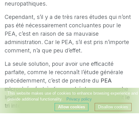
neuropathiques.
Cependant, s’il y a de très rares études qui n’ont
pas été nécessairement concluantes pour le
PEA, c’est en raison de sa mauvaise
administration. Car le PEA, s’il est pris n’importe
comment, n’a que peu d’effet.
La seule solution, pour avoir une efficacité
parfaite, comme le reconnaît l’étude générale
précédemment, c’est de prendre du
PEA
micronisé
, c’est-à-dire enrobé dans une couche
This website makes use of cookies to enhance browsing experience and
lipidique qui lui permet de
passer parfaitement le
provide additional functionality.
Privacy policy
tri intestinal
6
.
Allow cookies
Disallow cookies
Bien sûr, il existe encore des chercheurs
partisans de la non-micronisation du PEA, mais
ils sont capables d’administrer des doses